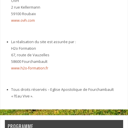
OVH
2 rue Kellermann
59100 Roubaix
www.ovh.com
La réalisation du site est assurée par :
H2o Formation
67, route de Vauzelles
58600 Fourchambault
www.h2o-formation.fr
Tous droits réservés – Eglise Apostolique de Fourchambault
« l’Eau Vive ».
PROGRAMME