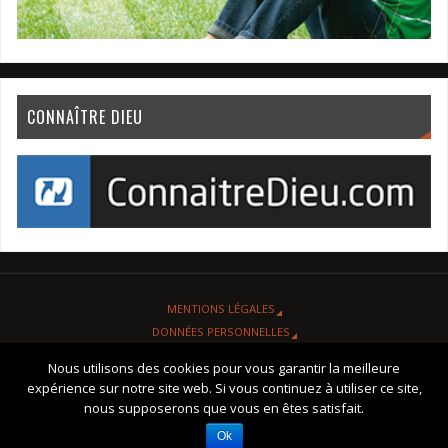
CONNAÎTRE DIEU
MENTIONS LÉGALES
DONNÉES PERSONNELLES
ORGANISATION
Nous utilisons des cookies pour vous garantir la meilleure
CONTACT
expérience sur notre site web. Si vous continuez à utiliser ce site,
PLAN D’ACCÈS
nous supposerons que vous en êtes satisfait.
Ok
EGLISE APOSTOLIQUE DE FOURCHAMBAULT "L'EAU VIVE" © 1971 - 2026